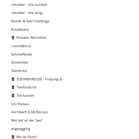
reindeer - the number
reindeer - the song
Römer & Rad Challenge
Rottalbahn
Rottaler Warmblut
roundabout
Schneeflocke
ShowView
Steinkreis
SUEHNEKREUZE - Freyung (I) -
Telefonbuch
Tierhandel
Uni Passau
Vornbach (LAB-Bonus)
Wie tief ist der See?
wigwagging
Wo Ist Pluto?