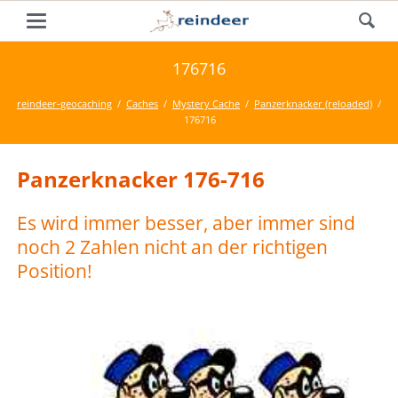
176716
reindeer-geocaching
Caches
Mystery Cache
Panzerknacker (reloaded)
176716
Panzerknacker 176-716
Es wird immer besser, aber immer sind
noch 2 Zahlen nicht an der richtigen
Position!