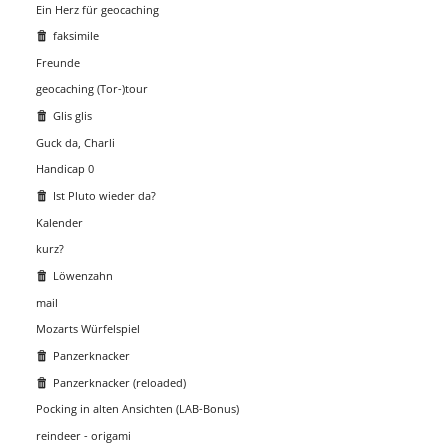
Ein Herz für geocaching
faksimile
Freunde
geocaching (Tor-)tour
Glis glis
Guck da, Charli
Handicap 0
Ist Pluto wieder da?
Kalender
kurz?
Löwenzahn
mail
Mozarts Würfelspiel
Panzerknacker
Panzerknacker (reloaded)
Pocking in alten Ansichten (LAB-Bonus)
reindeer - origami