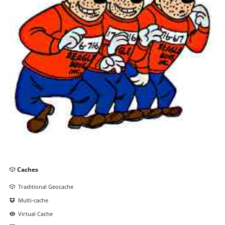
Navigation
Caches
überspringen
Traditional Geocache
Multi-cache
Virtual Cache