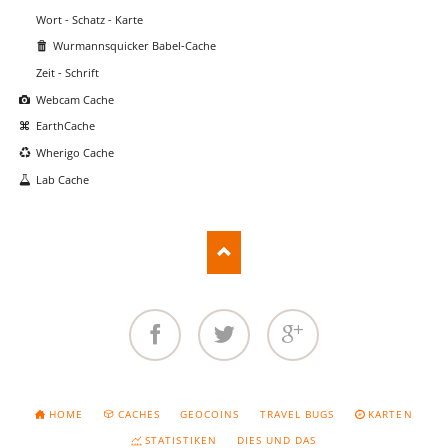
Wort - Schatz - Karte
Wurmannsquicker Babel-Cache
Zeit - Schrift
Webcam Cache
EarthCache
Wherigo Cache
Lab Cache
Facebook
Twitter
Google+
NAVIGATION
HOME
CACHES
GEOCOINS
TRAVEL BUGS
KARTEN
ÜBERSPRINGEN
STATISTIKEN
DIES UND DAS