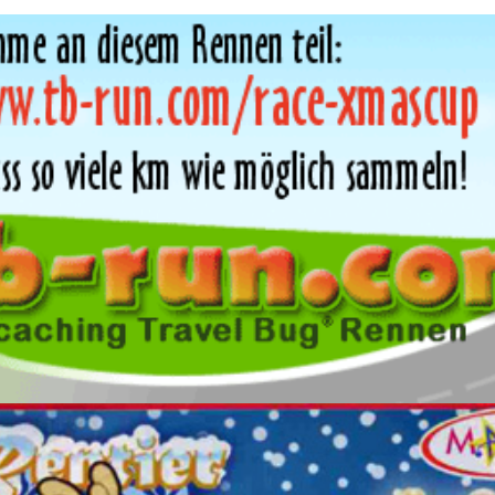
Straight From the Heart Ge
TEN YEARS AFTER
The Lord of the Caches - Ear
Geocoin
weihnachtliche Coins