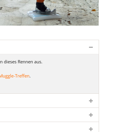
Banner-Sammlung
coin
en dieses Rennen aus.
Muggle-Treffen
.
oin