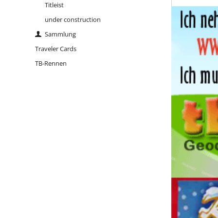
Titleist
Sind wir nicht alle ein bisschen
Bluna?
under construction
Sammlung
Tallink Silja Schiff
Traveler Cards
the reindeer
TB-Rennen
of