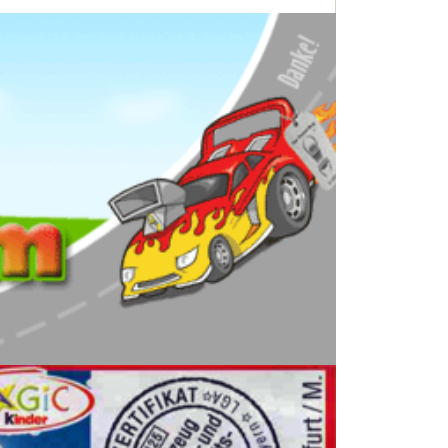
ocoin
th