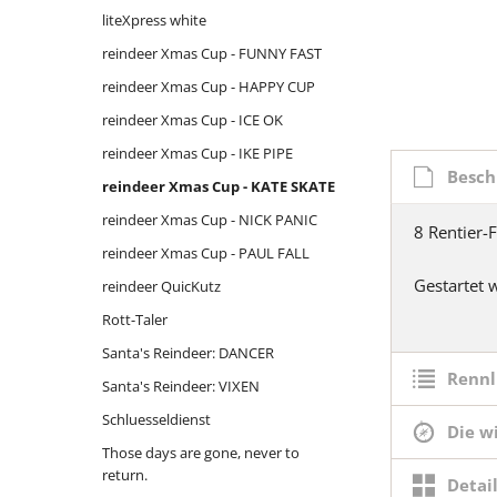
liteXpress white
moose on the roof
Thron mit Ausblick
Mariahilf 
reindeer
reindeer Xmas Cup - FUNNY FAST
oiweiwaslos!
Wasserhöhe
reindeer
Massing
reindeer Xmas Cup - HAPPY CUP
reindeer - Logstempel
reindeer
Oberha
reindeer Xmas Cup - ICE OK
reindeer - the sledge
Rott-Tale
Parkuh
reindeer Xmas Cup - IKE PIPE
reindeer Xmas Cup - FURY FLY
Siebenschl
Santa's 
Besch
reindeer Xmas Cup - KATE SKATE
Rhinitis vac forte
Santa's 
reindeer Xmas Cup - NICK PANIC
8 Rentier-
Santa's Reindeer: BLITZEN
Schluess
reindeer Xmas Cup - PAUL FALL
Santa's Reindeer: COMET
Those da
Gestartet
reindeer QuicKutz
Santa's Reindeer: CUPID
return.
Rott-Taler
Santa's Reindeer: DASHER
Titleist
Santa's Reindeer: DANCER
Santa's Reindeer: DONNER
under co
Rennl
Santa's Reindeer: VIXEN
Santa's Reindeer: OLIVE
Schluesseldienst
Die w
Santa's Reindeer: PRANCER
Those days are gone, never to
return.
Santa's Reindeer: RUDOLPH
Detai