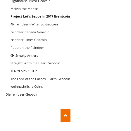
Lighthouse Micro Geocoin
Melvin the Moose
Project Let's Zeppelin 2017 Eventcoin
reindeer - Wherigo Geocoin
reindeer Canada Geocoin
reindeer Limes Geocoin
Rudolph the Reindeer
Sneaky Antlers
Straight From the Heart Geocoin
TEN YEARS AFTER
The Lord of the Caches - Earth Geocoin
weihnachtliche Coins
Die reindeer-Geocoin