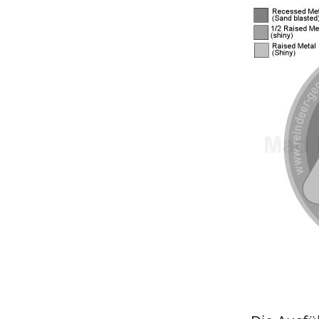
Sind wir nicht alle ein bisschen
Bluna?
Tallink Silja Schiff
the reindeer
of