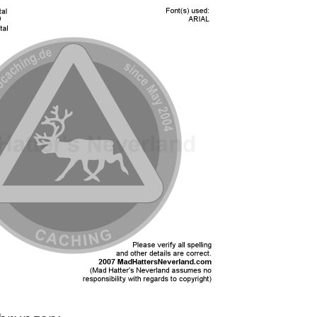
Straight From the Heart Ge
TEN YEARS AFTER
The Lord of the Caches - Ear
Geocoin
weihnachtliche Coins