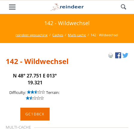
142 - Wildwechsel
reindeer-geocaching
Caches
Multi-cache
142 - Wildwechsel
142 - Wildwechsel
N 48° 27.751 E 013°
19.321
Difficulty:
Terrain:
GC1D8CX
MULTI-CACHE