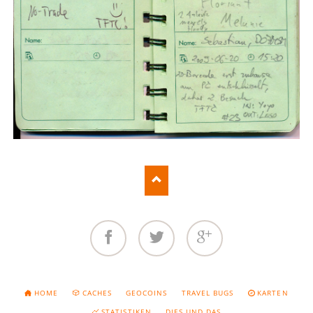
Facebook
Twitter
Google+
NAVIGATION
HOME
CACHES
GEOCOINS
TRAVEL BUGS
KARTEN
ÜBERSPRINGEN
STATISTIKEN
DIES UND DAS