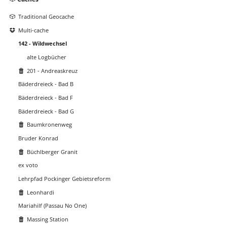
überspringen
Traditional Geocache
Multi-cache
142 - Wildwechsel
alte Logbücher
201 - Andreaskreuz
Bäderdreieck - Bad B
Bäderdreieck - Bad F
Bäderdreieck - Bad G
Baumkronenweg
Bruder Konrad
Büchlberger Granit
ex voto
Lehrpfad Pockinger Gebietsreform
Leonhardi
Mariahilf (Passau No One)
Massing Station