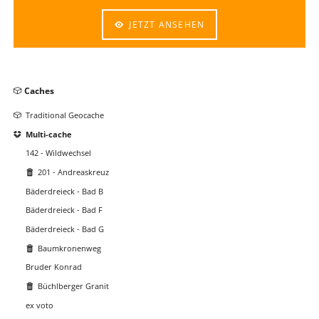
JETZT ANSEHEN
Navigation
Caches
überspringen
Traditional Geocache
Multi-cache
142 - Wildwechsel
201 - Andreaskreuz
Bäderdreieck - Bad B
Bäderdreieck - Bad F
Bäderdreieck - Bad G
Baumkronenweg
Bruder Konrad
Büchlberger Granit
ex voto