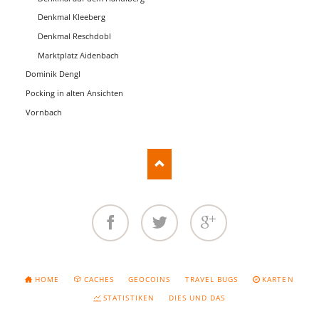
Denkmal Kleeberg
Denkmal Reschdobl
Marktplatz Aidenbach
Dominik Dengl
Pocking in alten Ansichten
Vornbach
Facebook
Twitter
Google+
NAVIGATION
HOME
CACHES
GEOCOINS
TRAVEL BUGS
KARTEN
ÜBERSPRINGEN
STATISTIKEN
DIES UND DAS