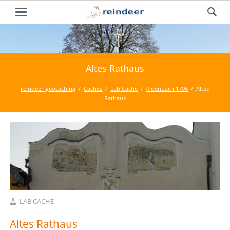
Altes Rathaus
reindeer-geocaching
Caches
Lab Cache
Aidenbach 1706
Altes
Rathaus
LAB CACHE
Altes Rathaus