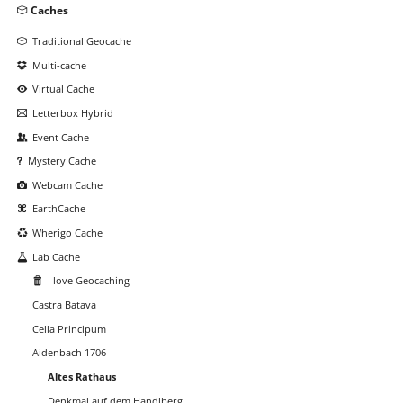
Navigation
Caches
überspringen
Traditional Geocache
Multi-cache
Virtual Cache
Letterbox Hybrid
Event Cache
Mystery Cache
Webcam Cache
EarthCache
Wherigo Cache
Lab Cache
I love Geocaching
Castra Batava
Cella Principum
Aidenbach 1706
Altes Rathaus
Denkmal auf dem Handlberg