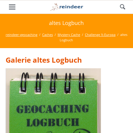
altes Logbuch
reindeer-geocaching
Caches
Mystery Cache
Challenge ½ Europa
altes
Logbuch
Galerie altes Logbuch