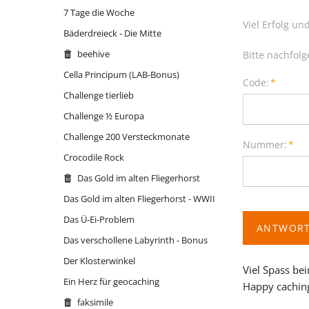
7 Tage die Woche
moose on the roof
Thron mit Ausblick
Mariahilf 
reindeer
Viel Erfolg u
Bäderdreieck - Die Mitte
oiweiwaslos!
Wasserhöhe
reindeer
Massing
beehive
Bitte nachfol
reindeer - Logstempel
reindeer
Oberha
Cella Principum (LAB-Bonus)
reindeer - the sledge
Pflichtfeld
Code:
*
Rott-Tale
Parkuh
Challenge tierlieb
reindeer Xmas Cup - FURY FLY
Siebenschl
Santa's 
Challenge ½ Europa
Rhinitis vac forte
Santa's 
Challenge 200 Versteckmonate
Pflichtfeld
Nummer:
*
Santa's Reindeer: BLITZEN
Schluess
Crocodile Rock
Santa's Reindeer: COMET
Those da
Das Gold im alten Fliegerhorst
Santa's Reindeer: CUPID
return.
Das Gold im alten Fliegerhorst - WWII
Santa's Reindeer: DASHER
Titleist
Das Ü-Ei-Problem
ANTWORT
Santa's Reindeer: DONNER
under co
Das verschollene Labyrinth - Bonus
Santa's Reindeer: OLIVE
Der Klosterwinkel
Viel Spass be
Santa's Reindeer: PRANCER
Ein Herz für geocaching
Happy cachin
Santa's Reindeer: RUDOLPH
faksimile