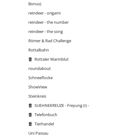
Bonus)
reindeer - origami
reindeer - the number
reindeer - the song
Römer & Rad Challenge
Rottalbahn
Rottaler Warmblut
roundabout
Schneeflocke
ShowView
Steinkreis
SUEHNEKREUZE - Freyung (I) -
Telefonbuch
Tierhandel
Uni Passau