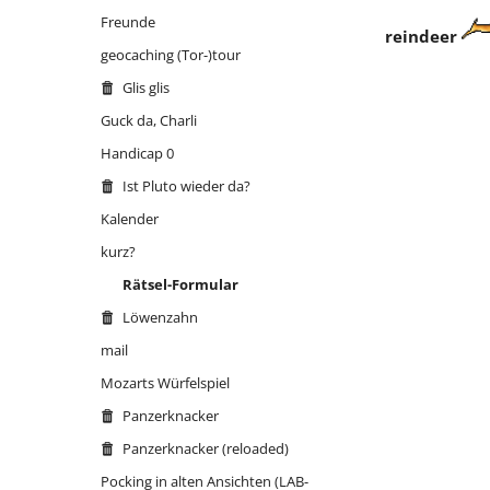
Sind wir nicht alle ein bisschen
Freunde
reindeer
Bluna?
geocaching (Tor-)tour
Tallink Silja Schiff
Glis glis
the reindeer
Guck da, Charli
Handicap 0
of
Ist Pluto wieder da?
Kalender
kurz?
Rätsel-Formular
Löwenzahn
mail
Mozarts Würfelspiel
Panzerknacker
Panzerknacker (reloaded)
Pocking in alten Ansichten (LAB-