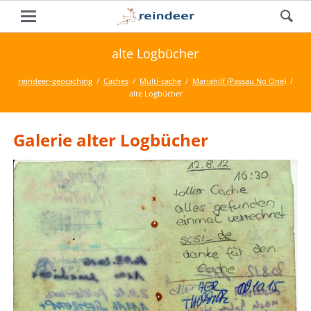
alte Logbücher
reindeer-geocaching
Caches
Multi-cache
Mariahilf (Passau No One)
alte Logbücher
Galerie alter Logbücher