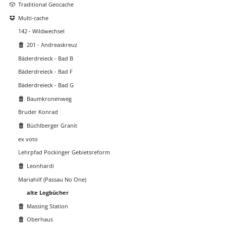
Traditional Geocache
Multi-cache
142 - Wildwechsel
201 - Andreaskreuz
Bäderdreieck - Bad B
Bäderdreieck - Bad F
Bäderdreieck - Bad G
Baumkronenweg
Bruder Konrad
Büchlberger Granit
ex voto
Lehrpfad Pockinger Gebietsreform
Leonhardi
Mariahilf (Passau No One)
alte Logbücher
Massing Station
Oberhaus