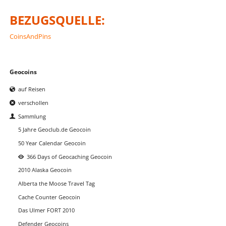
BEZUGSQUELLE:
CoinsAndPins
Navigation
Geocoins
überspringen
auf Reisen
verschollen
Sammlung
5 Jahre Geoclub.de Geocoin
50 Year Calendar Geocoin
366 Days of Geocaching Geocoin
2010 Alaska Geocoin
Alberta the Moose Travel Tag
Cache Counter Geocoin
Das Ulmer FORT 2010
Defender Geocoins