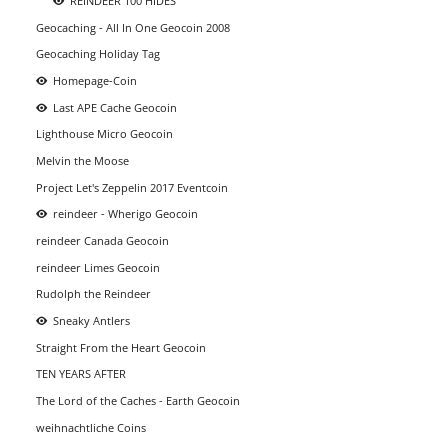
REINDEER 100 HIDES
Geocaching - All In One Geocoin 2008
Geocaching Holiday Tag
Homepage-Coin
Last APE Cache Geocoin
Lighthouse Micro Geocoin
Melvin the Moose
Project Let's Zeppelin 2017 Eventcoin
reindeer - Wherigo Geocoin
reindeer Canada Geocoin
reindeer Limes Geocoin
Rudolph the Reindeer
Sneaky Antlers
Straight From the Heart Geocoin
TEN YEARS AFTER
The Lord of the Caches - Earth Geocoin
weihnachtliche Coins