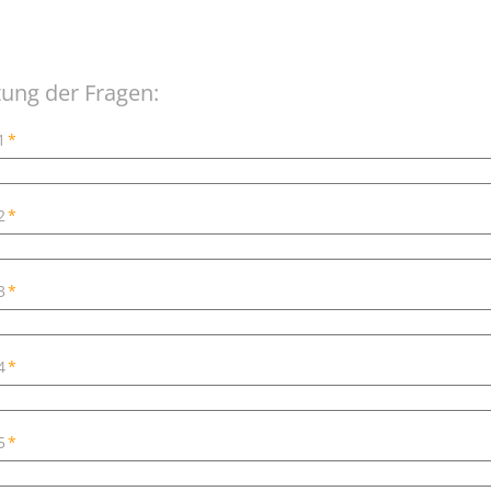
Straight From the Heart Ge
TEN YEARS AFTER
The Lord of the Caches - Ear
ung der Fragen:
Geocoin
1
*
weihnachtliche Coins
2
*
3
*
4
*
5
*