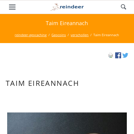
Taim Eireannach
reindeer-geocaching
Geocoins
verschollen
Taim Eireannach
TAIM EIREANNACH