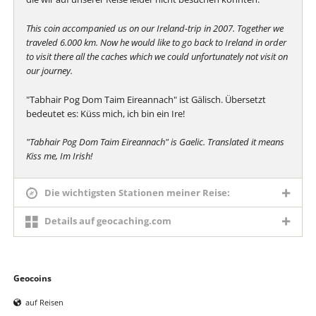
This coin accompanied us on our Ireland-trip in 2007. Together we
traveled 6.000 km. Now he would like to go back to Ireland in order
to visit there all the caches which we could unfortunately not visit on
our journey.
"Tabhair Pog Dom Taim Eireannach" ist Gälisch. Übersetzt
bedeutet es: Küss mich, ich bin ein Ire!
"Tabhair Pog Dom Taim Eireannach" is Gaelic. Translated it means
Kiss me, Im Irish!
Die wichtigsten Stationen meiner Reise:
Details auf geocaching.com
Navigation
Geocoins
überspringen
auf Reisen