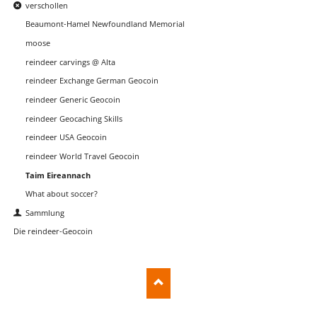
verschollen
Beaumont-Hamel Newfoundland Memorial
moose
reindeer carvings @ Alta
reindeer Exchange German Geocoin
reindeer Generic Geocoin
reindeer Geocaching Skills
reindeer USA Geocoin
reindeer World Travel Geocoin
Taim Eireannach
What about soccer?
Sammlung
Die reindeer-Geocoin