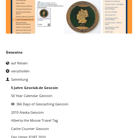
Navigation
Geocoins
überspringen
auf Reisen
verschollen
Sammlung
5 Jahre Geoclub.de Geocoin
50 Year Calendar Geocoin
366 Days of Geocaching Geocoin
2010 Alaska Geocoin
Alberta the Moose Travel Tag
Cache Counter Geocoin
Das Ulmer FORT 2010