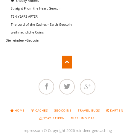
Sneaky Antlers
Straight From the Heart Geocoin
TEN YEARS AFTER
The Lord of the Caches - Earth Geocoin
weihnachtliche Coins
Die reindeer-Geocoin
Facebook
Twitter
Google+
NAVIGATION
HOME
CACHES
GEOCOINS
TRAVEL BUGS
KARTEN
ÜBERSPRINGEN
STATISTIKEN
DIES UND DAS
Impressum
© Copyright 2026 reindeer-geocaching