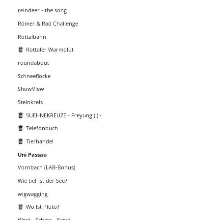
reindeer - the song
Römer & Rad Challenge
Rottalbahn
Rottaler Warmblut
roundabout
Schneeflocke
ShowView
Steinkreis
SUEHNEKREUZE - Freyung (I) -
Telefonbuch
Tierhandel
Uni Passau
Vornbach (LAB-Bonus)
Wie tief ist der See?
wigwagging
Wo Ist Pluto?
Wort - Schatz - Karte