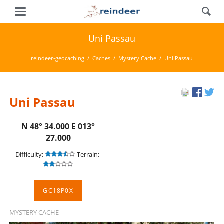
Uni Passau
reindeer-geocaching
Caches
Mystery Cache
Uni Passau
Uni Passau
N 48° 34.000 E 013°
27.000
Difficulty:
Terrain:
GC18P0X
MYSTERY CACHE