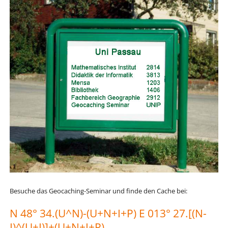
Besuche das Geocaching-Seminar und finde den Cache bei:
N 48° 34.(U^N)-(U+N+I+P) E 013° 27.[(N-
I)^(U+I)]+(U+N+I+P)