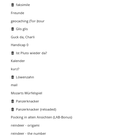
faksimile
Freunde
geocaching (Tor-)tour
Glis glis
Guck da, Charli
Handicap 0
Ist Pluto wieder da?
Kalender
kurz?
Löwenzahn
mail
Mozarts Würfelspiel
Panzerknacker
Panzerknacker (reloaded)
Pocking in alten Ansichten (LAB-Bonus)
reindeer - origami
reindeer - the number