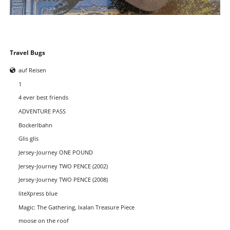
Navigation
Travel Bugs
überspringen
auf Reisen
1
4 ever best friends
ADVENTURE PASS
Bockerlbahn
Glis glis
Jersey-Journey ONE POUND
Jersey-Journey TWO PENCE (2002)
Jersey-Journey TWO PENCE (2008)
liteXpress blue
Magic: The Gathering, Ixalan Treasure Piece
moose on the roof