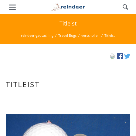
Titleist
reindeer-geocaching
Travel Bugs
verschollen
Titleist
TITLEIST