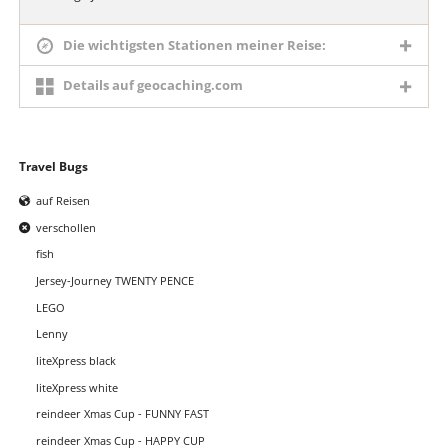
Die wichtigsten Stationen meiner Reise:
Details auf geocaching.com
Navigation
Travel Bugs
überspringen
auf Reisen
verschollen
fish
Jersey-Journey TWENTY PENCE
LEGO
Lenny
liteXpress black
liteXpress white
reindeer Xmas Cup - FUNNY FAST
reindeer Xmas Cup - HAPPY CUP