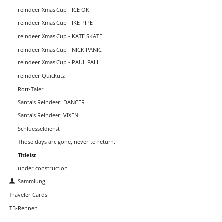
reindeer Xmas Cup - ICE OK
reindeer Xmas Cup - IKE PIPE
reindeer Xmas Cup - KATE SKATE
reindeer Xmas Cup - NICK PANIC
reindeer Xmas Cup - PAUL FALL
reindeer QuicKutz
Rott-Taler
Santa's Reindeer: DANCER
Santa's Reindeer: VIXEN
Schluesseldienst
Those days are gone, never to return.
Titleist
under construction
Sammlung
Traveler Cards
TB-Rennen