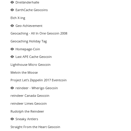
Dreiländerhalle
EarthCache Geocoins
Elch X-ing
Geo-Achievement
Geocaching - All In One Geocoin 2008
Geocaching Holiday Tag
Homepage-Coin
Last APE Cache Geocoin
Lighthouse Micro Geocoin
Melvin the Moose
Project Let's Zeppelin 2017 Eventcoin
reindeer - Wherigo Geocoin
reindeer Canada Geocoin
reindeer Limes Geocoin
Rudolph the Reindeer
Sneaky Antlers
Straight From the Heart Geocoin