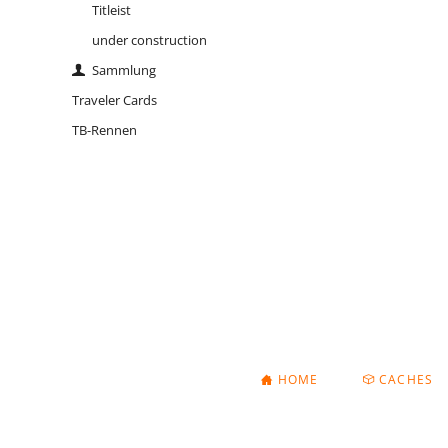
Titleist
Sind wir nicht alle ein bisschen
Bluna?
under construction
Sammlung
Tallink Silja Schiff
Traveler Cards
the reindeer
TB-Rennen
of
NAVIGATION
HOME
CACHES
ÜBERSPRINGEN