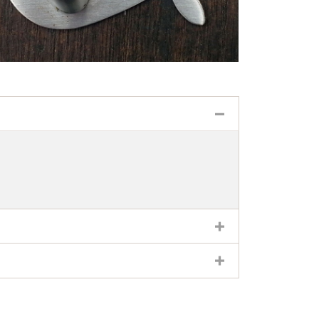
Banner-Sammlung
coin
oin