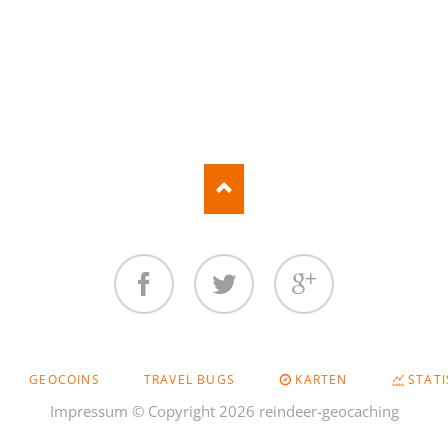
Straight From the Heart Ge
TEN YEARS AFTER
The Lord of the Caches - Ear
Geocoin
weihnachtliche Coins
Facebook
Twitter
Google+
GEOCOINS
TRAVEL BUGS
KARTEN
STATI
Impressum
© Copyright 2026 reindeer-geocaching