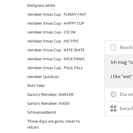
liteXpress white
moose on the roof
Thron mit Ausblick
Mariahilf 
reindeer
reindeer Xmas Cup - FUNNY FAST
oiweiwaslos!
Wasserhöhe
reindeer
Massing
reindeer Xmas Cup - HAPPY CUP
reindeer - Logstempel
reindeer
Oberha
reindeer Xmas Cup - ICE OK
reindeer - the sledge
Rott-Tale
Parkuh
reindeer Xmas Cup - IKE PIPE
reindeer Xmas Cup - FURY FLY
Siebenschl
Santa's 
Besch
reindeer Xmas Cup - KATE SKATE
Rhinitis vac forte
Santa's 
reindeer Xmas Cup - NICK PANIC
Ich mag "n
Santa's Reindeer: BLITZEN
Schluess
reindeer Xmas Cup - PAUL FALL
Santa's Reindeer: COMET
Those da
I like "wet
reindeer QuicKutz
Santa's Reindeer: CUPID
return.
Rott-Taler
Santa's Reindeer: DASHER
Titleist
Die w
Santa's Reindeer: DANCER
Santa's Reindeer: DONNER
under co
Santa's Reindeer: VIXEN
Detai
Santa's Reindeer: OLIVE
Schluesseldienst
Santa's Reindeer: PRANCER
Those days are gone, never to
return.
Santa's Reindeer: RUDOLPH