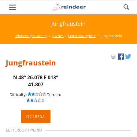
Jungfraustein
reindeer-geocaching
Caches
Letterbox Hybrid
Jungfraustein
Jungfraustein
N 48° 26.078 E 013°
41.807
Difficulty:
Terrain:
GC1R50A
LETTERBOX HYBRID