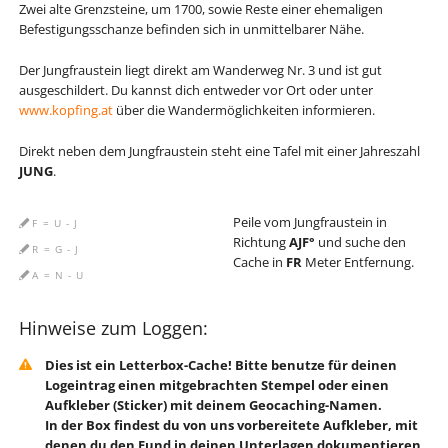
Zwei alte Grenzsteine, um 1700, sowie Reste einer ehemaligen
Befestigungsschanze befinden sich in unmittelbarer Nähe.
Der Jungfraustein liegt direkt am Wanderweg Nr. 3 und ist gut
ausgeschildert. Du kannst dich entweder vor Ort oder unter
www.kopfing.at
über die Wandermöglichkeiten informieren.
Direkt neben dem Jungfraustein steht eine Tafel mit einer Jahreszahl
JUNG
.
Peile vom Jungfraustein in
F = U - J
Richtung
AJF°
und suche den
R = G - J
Cache in
FR
Meter Entfernung.
A = N - U
Hinweise zum Loggen:
Dies ist ein Letterbox-Cache! Bitte benutze für deinen
Logeintrag einen mitgebrachten Stempel oder einen
Aufkleber (Sticker) mit deinem Geocaching-Namen.
In der Box findest du von uns vorbereitete Aufkleber, mit
denen du den Fund in deinen Unterlagen dokumentieren