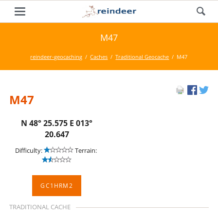
M47
reindeer-geocaching
Caches
Traditional Geocache
M47
M47
N 48° 25.575 E 013°
20.647
Difficulty:
Terrain:
GC1HRM2
TRADITIONAL CACHE