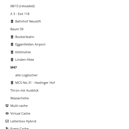
08/15 (reloaded)
A 3 - Exit 118
Bahnhof Neustift
Baum 59
Bockerlbahn
Eggenfelden Airport
Kittlmühle
Linden-Allee
M47
alte Logbücher
MCS-No.31 - Haslinger Hof
Thron mit Ausblick
Wasserhöhe
Multi-cache
Virtual Cache
Letterbox Hybrid
Event Cache