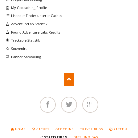
My Geocaching Profile
Liste der Finder unserer Caches
AdventureLab Statistik
Found Adventure Labs Results
Trackable Statistik
Souvenirs
Banner-Sammlung
Facebook
Twitter
Google+
NAVIGATION
HOME
CACHES
GEOCOINS
TRAVEL BUGS
KARTEN
ÜBERSPRINGEN
STATISTIKEN
DIES UND DAS