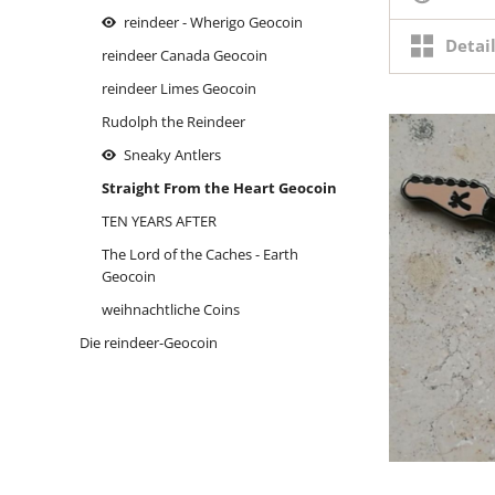
Sind wir nicht alle ein bisschen
reindeer - Wherigo Geocoin
Bluna?
Detai
reindeer Canada Geocoin
Tallink Silja Schiff
reindeer Limes Geocoin
the reindeer
Rudolph the Reindeer
Sneaky Antlers
of
Straight From the Heart Geocoin
TEN YEARS AFTER
The Lord of the Caches - Earth
Geocoin
weihnachtliche Coins
Die reindeer-Geocoin