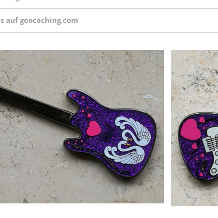
Straight From the Heart 
ls auf geocaching.com
TEN YEARS AFTER
The Lord of the Caches - Ear
Geocoin
weihnachtliche Coins