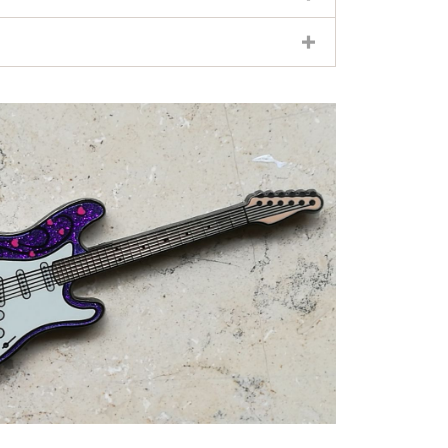
Geocoin
th