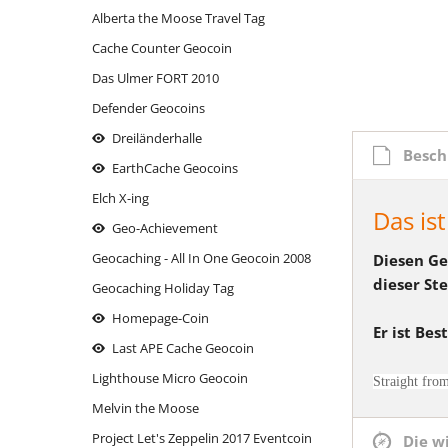
Alberta the Moose Travel Tag
moose on the roof
Thron mit Ausblick
Mariahilf 
reindeer
Cache Counter Geocoin
oiweiwaslos!
Wasserhöhe
reindeer
Massing
Das Ulmer FORT 2010
reindeer - Logstempel
reindeer
Oberha
Defender Geocoins
reindeer - the sledge
Rott-Tale
Parkuh
Dreiländerhalle
reindeer Xmas Cup - FURY FLY
Besch
Siebenschl
Santa's 
EarthCache Geocoins
Rhinitis vac forte
Santa's 
Elch X-ing
Santa's Reindeer: BLITZEN
Das is
Schluess
Geo-Achievement
Santa's Reindeer: COMET
Those da
Geocaching - All In One Geocoin 2008
Diesen Ge
Santa's Reindeer: CUPID
return.
dieser Ste
Geocaching Holiday Tag
Santa's Reindeer: DASHER
Titleist
Homepage-Coin
Er ist Be
Santa's Reindeer: DONNER
under co
Last APE Cache Geocoin
Santa's Reindeer: OLIVE
Lighthouse Micro Geocoin
Straight fro
Santa's Reindeer: PRANCER
Melvin the Moose
Santa's Reindeer: RUDOLPH
Project Let's Zeppelin 2017 Eventcoin
Die w